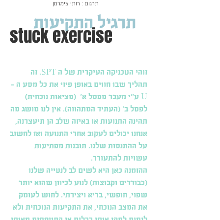
תרגום : רותי צימרמן
תרגיל התקיעות
stuck exercise
זוהי הטכניקה העיקרית של ה SPT. זה
תהליך שבו חווים באופן פיזי את כל מסע ה -
U ע"י מעבר מפסל א' (מציאות נוכחית)
לפסל ב' (העתיד המתהווה). אין לנו מושג מה
תהינה התנועות או באיזה שלב הן תיעצרנה,
אנחנו יכולים לעקוב אחרי התנועה ואז לחשוב
על ההתנסות שלנו. תובנות מפתיעות
עשויות להתעורר.
ההזמנה כאן היא לשים לב לנטייה שלנו
(כבודדים וקבוצות) לנוע לכיוון שהוא יותר
שפוי, חופשי, בריא ויצירתי. לחוש לעומק
את המצב הנוכחי, את התקיעות הנוכחית ולא
לנסות לתקן אותו בכלים או התייחסות מאותו