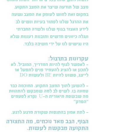
מצב של תודעה שיצר את המצב התקוע.
במקום זאת לחוש לעומק את המצב נשעה
את ההרגל שלנו לפתור בעיות ונשים לב
לידע האצור בגוף שלנו ולשדה החברתי
ונגלה כיוונים חדשים ותובנות רעננות שלא
היו נגישים לנו על ידי חשיבה בלבד.
עקרונות בתרגול:
- לאפשר לגוף להיות המדריך, המוביל. לא
לתכנן או להציג להעמיד פנים לתפעל או
לייצג, פשוט להיות BE ולעשות DO
- להשען לתוך המצב התקוע. החוכמה כבר
טמונה בו. לשים לב למה שמבקש להתהוות
מה שבשפת תיאורית ה-U נקרא לפעמים
"הסדק"
- לתת אמון בהתנסות שקורת מרגע לרגע.
הגוף, הגב מאד נוכחים, מה התצורה
התקועה מבקשת לעשות.