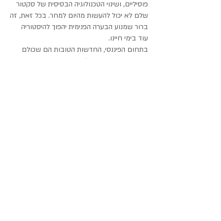
פוסיליים, ושינוי הטכנולוגיה הבסיסית של סקטור
שלם לא יכול להעשות מהיום למחר. בכל זאת, זה
ברור שמנוע הבערה הפנימית יהפוך להיסטוריה
עוד בימי חיינו.
בתחום הפיננסי, החדשות הטובות הם שכולם
חוגגים את יצירתם של אגרות החוב הירוקות,
שצמחו מעשרה מיליארד לשמונים מיליארד בשנה
שעברה, ואנו צופים שיגיעו למאה מיליארד השנה.
זה מעניין מאוד כי זהו מכשיר פיננסי חדש,
שמאפשר לאנשים הרוצים להשקיע בטכנולוגיה
ירוקה לעשות זאת בסיכון מופחת, ומאפשר
למנהלי תיקים פיננסים לנהל את ההון שלהם
בצורה אקטיבית ולא רק פסיבית כמו שהיה נהוג
עד היום. זאת אומרת שיש שליטה אנושית על
החלטות ההשקעה, ולא רק שליטה ממוחשבת של
אלגוריתמים חכמים. המטרה שלנו היא להגיע
לטריליון דולר. זוהי התחלה טובה, אבל עדיין יש
אתגרים כמו למשל סטנדריזציה שתאפשר הגדרה
אחידה בינלאומית של מה נחשב איגרת חוב
ירוקה.