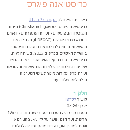
כריסטיאנה פיגרס
ראיון זה הוא חלק
מקורס U.Lab 2x
כריסטיאנה פיגרס (Christiana Figueres) הייתה
המזכירה הביצועית של ועידת המסגרת של האו"ם
בנושא שינוי האקלים (UNFCCC), והובילה את
המשא ומתן המוצלח לקראת ההסכם ההיסטורי
בוועידת האקלים בפריז ב-2015. בשיחה זאת,
כריסטיאנה מדברת על ההשראה ששאבה מחייו
של אביה, הלקחים שלמדה מהמשא ומתן לקראת
ועידת פריז, נקודות מינוף לשינוי המערכות
הגלובליות שלנו, ועוד.
חלק 1
קישור
לסרטון
.
אורך: 06:26
הסכם פריז היה הסכם היסטורי שנחתם בידי 195
מדינות, ועד היום אושר על ידי 145 מהן. רק 6
שנים לפני כן הועידה בקופנהגן נכשלה לחלוטין.