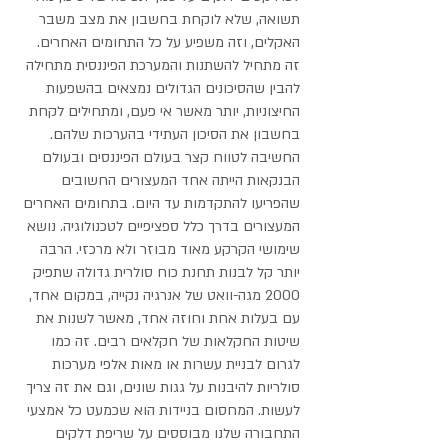
תשואה, שלא לוקחת בחשבון את מצב משבר
האקלים, וזה משפיע על כל התחומים האחרים.
זה מתחיל להשתנות והמערכת הפיננסית מתחילה
להבין שהסיכונים הגדולים נמצאים בהשפעות
החיצוניות, יותר מאשר אי פעם, ומתחילים לקחת
בחשבון את הסיכון העתידי בהערכות שלהם.
החשיבה לטווח קצר בעולם הפיננסים ובעולם
הבנקאות הייתה אחד המעצורים החשובים
שהפריעו להתקדמות עד היום. בתחומים האחרים
המעצורים בדרך כלל ספציפיים לטכנולוגיה. נושא
שימושי הקרקע מאוד מבוזר ולא מרכזי. הרבה
יותר קל לבנות תחנת כוח סולרית גדולה שתפיק
2000 מגה-וואט של אנרגיה נקייה, במקום אחד,
עם בעלות אחת וחוזה אחד, מאשר לשנות את
שיטות החקלאות של חקלאים רבים. זה כמו
לגרום לבניית עשרות או מאות אלפי מערכות
סולריות להיבנות על גגות שונים, וגם את זה צריך
לעשות. המחסום בניידות הוא שכמעט כל אמצעי
התחבורה שלנו מבוססים על שריפת דלקים