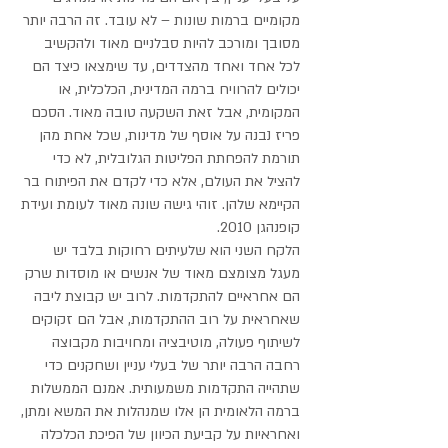
מקומיים ברמות שונות – לא עובד. זה הרבה יותר
מסובך ומורכב להיות סבלניים מאוד ולהקשיב
לכל אחד ואחד מהצדדים, עד שימצאו כיצד הם
יכולים להרוויח ברמה המדינית, הכלכלית, או
המקומית, אבל זאת השקעה טובה מאוד. הסכם
פריז נבנה על אוסף של מדינות, שכל אחת מהן
תורמת להפחתת הפליטות הגלובלית, לא כדי
להציל את העולם, אלא כדי לקדם את הפיתוח בר
הקיימא שלהן. זוהי גישה שונה מאוד לעומת ועידת
קופנהגן 2010.
הלקח השני הוא שלעיתים רחוקות בלבד יש
מעגל מצומצם מאוד של אנשים או מוסדות שרק
הם אחראיים להתקדמות. לרוב יש קבוצת ליבה
שאחראית על רוב ההתקדמות, אבל הם זקוקים
לשיתוף פעולה, מוטיבציה ומחויבות מקבוצה
רחבה הרבה יותר של בעלי עניין ושחקנים כדי
שתהייה התקדמות משמעותית. אמנם הממשלות
ברמה הלאומית הן אלו שמנהלות את המשא ומתן,
ואחראיות על קביעת הכיוון של הפיכת הכלכלה