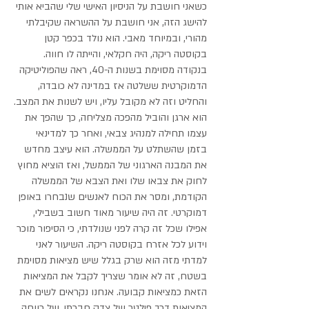
כשאני חושבת על הניסיון האישי שלי שהביא אותי
להישג הזה, אני חושבת על ההשראה שקיבלתי
מהורי, ובמיוחד מאבי. הוא נולד בכפר קטן
בקוסטה ריקה, היה חקלאי, והייתה לו חווה.
בנקודה מסוימת בשנות ה-40, ראה שהפוליטיקה
הדמוקרטית ששלטה אז במדינה לא כובדה,
והחליט וזה לא מקובל עליו, ויש לשנות את המצב.
הוא ארגן והוביל מהפכה מצליחה, כך שהפך את
עצמו תחילה למנהיג צבאי, ואחר כך למדינאי
בזמן שהשתלט על הממשלה. הוא עיצב מחדש
את המבנה הארגוני של הממשל, ואז הוציא מחוץ
לחוק את צבאו שלו ואת הצבא של הממשלה
הקודמת, ומסר את הכוח לאנשים שנבחרו באופן
דמוקרטי. זה היה שיעור מאוד חשוב בשבילי,
אפילו שכל זה קרה לפני שנולדתי, כי הסיפור מוכר
וידוע לכל אזרח בקוסטה ריקה. השיעור לאני
למדתי מזה הוא שרק בגלל שיש מציאות מסוימת
בשטח, זה לא אומר שצריך לקבל את המציאות
הזאת כמציאות קבועה. אנחנו נקראים לשים את
המציאות דרך פילטר של צדק חברתי, של רווחה