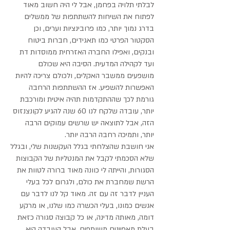
לבלתי תלויה בפחמן, אבל לי היה חשוב מאוד
לפתוח את השיחות להשתתפות של ממשלים
בדרג נמוך יותר, כמו פרובינציות וערים, וכן
הסקטור הפרטי כמו תאגידים, חברות ביטוח
ובנקים, ואפילו החברה האזרחית ממוסדות דת
ועד לקהילה המדעית. הסיבה היא שכולם
מושפעים ממשבר האקלים, ולכולם צריכה להיות
האפשרות להשפיע. אז ההשתתפות הרחבה
גורמת לכך שההתקדמות תהיה איטית ומורכבת
יותר, עובדה שלקח לנו 60 שנה להגיע לקונצנזוס
הזה, אבל לתוצאה יש שרשים עמוקים הרבה
יותר, ותמיכה רחבה הרבה יותר.
אני חושבת שהצלחתי בגלל העקשנות שלי, ובגלל
שלא הסכמתי לקבל את המנטליות של הקבוצות
הסגורות, והייתה לי כוונה מאוד ברורה לטוות את
הרשת שמחברת את כולם, ולגרום לכל בעלי
העניין לדבר זה עם זה. מאוד קל לנו לדבר עם
אנשים כמונו, בעלי הכשרה כמו שלנו, או מרקע
דומה, מאותה מדינה, או כל קבוצה סגורה כזאת
בעלת מאפיינים משותפים. אבל העובדה היא