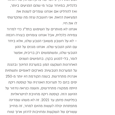
כלכלית, במיוחד עבור מי שהם הפגיעים ביותר,
ואז להחליט אם אנחנו עומדים לשנות את
המציאות הזאת. אני חושבת שזה מה שהקדשתי
לו את חיי.
אנחנו לא מוותרים על השימוש בתל"ג כדי למדוד
צמיחה כלכלית, אבל אנחנו צומחים בצורה חכמה
– לא על חשבון משאבי הטבע שלנו, אלא ביחד
עם ההון הטבעי שלנו. אנחנו מגנים על ההון
הטבעי שלנו, ומשתמשים רק בריבית, אפשר
לומר, בלי לפגוע בקרן. בחמישים השנים
האחרונות השקענו המון במערכת החינוך ובהגנה
על המערכות הטבעיות: פארקים לאומיים ותשתיות
אנרגיה מתחדשת. בשנה הקודמת היו יותר מ-250
ימים בהם כל תצרוכת האנרגיה של קוסטה ריקה
הייתה ממקורו מתחדשים, והשנה כנראה נחזור על
ההישג הזה. קוסטה ריקה מחויבת לנייטראליות
בפליטות פחמן עד 2021. זה לא משהו שמדינה
מתפתחת יכולה לעשות מהיום למחר, זה מחייב
עשורים של השקעות ומחויבות לחזון ארוך טווח