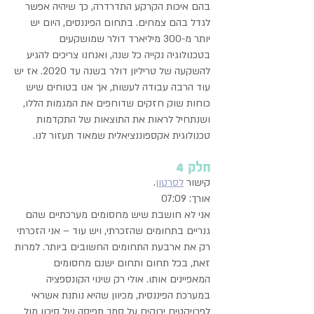
בהם איכות הקרקע התדרדרה, כך שיהיה אפשר
לגדל בהם צמחים. בתחום הפיננסים, היום יש
יותר מ-300 מיליארד דולר שמושקעים
בטכנולוגיה נקייה כל שנה, ואנחנו צריכים להגיע
להשקעה של טריליון דולר בשנה עד 2020. אז יש
עוד הרבה עבודה לעשות, אך אנו בטוחים שיש
כוחות שוק חזקים שדוחפים את המגמות הללו,
ושנתחיל לראות את התוצאות של התקדמות
טכנולוגית אקספוננציאלית שמאוד תעזור לנו.
חלק 4
קישור
לסרטון
.
אורך: 07:09
אני לא חושבת שיש מחסומים מערכתיים שהם
גנריים בתחומים שהזכרתי, ויש עוד – אני הזכרתי
רק את ארבעת התחומים החשובים ביותר. למרות
זאת, בכל תחום ותחום ישנם מחסומים
המאפיינים אותו. אולי רק שינוי הקונספציה
במערכת הפיננסית, מכיוון שהיא נותנת אשראי
לפרויקטים ירוקים על סמך תפיסה של סיכון מול