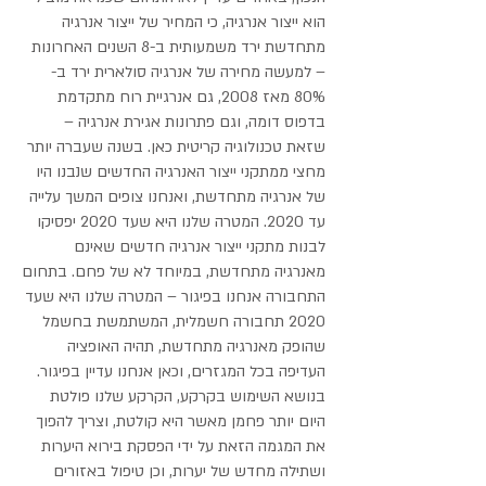
הוא ייצור אנרגיה, כי המחיר של ייצור אנרגיה
מתחדשת ירד משמעותית ב-8 השנים האחרונות
– למעשה מחירה של אנרגיה סולארית ירד ב-
80% מאז 2008, גם אנרגיית רוח מתקדמת
בדפוס דומה, וגם פתרונות אגירת אנרגיה –
שזאת טכנולוגיה קריטית כאן. בשנה שעברה יותר
מחצי ממתקני ייצור האנרגיה החדשים שנבנו היו
של אנרגיה מתחדשת, ואנחנו צופים המשך עלייה
עד 2020. המטרה שלנו היא שעד 2020 יפסיקו
לבנות מתקני ייצור אנרגיה חדשים שאינם
מאנרגיה מתחדשת, במיוחד לא של פחם. בתחום
התחבורה אנחנו בפיגור – המטרה שלנו היא שעד
2020 תחבורה חשמלית, המשתמשת בחשמל
שהופק מאנרגיה מתחדשת, תהיה האופציה
העדיפה בכל המגזרים, וכאן אנחנו עדיין בפיגור.
בנושא השימוש בקרקע, הקרקע שלנו פולטת
היום יותר פחמן מאשר היא קולטת, וצריך להפוך
את המגמה הזאת על ידי הפסקת בירוא היערות
ושתילה מחדש של יערות, וכן טיפול באזורים