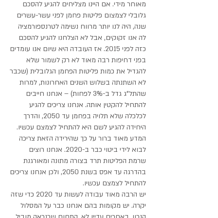
מאוחר מידי. אם היינו מצליחים להגיע להסכם
גלובלי לצמצום פליטות פחמן לפני עשר-עשרים
שנה, היה לנו יותר מרווח נשימה לטרנספורמציה
לה אנו זקוקים, אבל לא הצלחנו להגיע להסכם
כזה לפני 2015. אז העובדה היא שיום אנו עומדים
בפני דחיפות רבה מאוד לא רק לשמור שלא
להגדיל את כמות פליטות הפחמן הגלובלית (שכבר
לא השתנתה בשלוש השנים האחרונות, למרות
שהתל"ג גדל ב-3% לפחות) – אנחנו חייבים
להתחיל להקטין אותה. אנחנו צריכים להגיע
לכלכלה שלא תלויה בפחמן עד 2050, והדרך
היחידה להגיע לשם היא להתחיל לצמצם עכשיו.
המדע מאוד ברור על כך שהירידה הזאת צריכה
לבוא לידי ביטוי כבר ב-2020. אנחנו רוצים
שרמת הפליטות תרד בצורה מתונה ומאורגנת
בהדרגה עד אפס בשנת 2050, ולכן אנחנו צריכים
להתחיל לצמצם עכשיו.
יש הרבה מאוד עבודה לעשות עד 2020 כדי שזה
יקרה. יש מקומות בהם אנחנו כבר על המסלול
הנכון, באחרים עדיין לא. התחום שכנראה מוביל