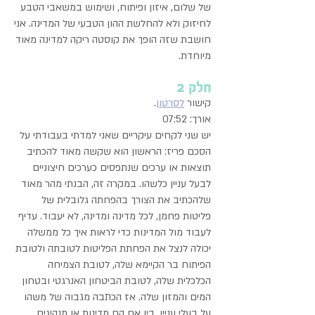
של שלום, איזון ופיתוח, ושימוש במשאבי הטבע
לחיזוק ולא להחלשת ההון הטבעי של המדינה. אני
חושבת שזה הופך את קוסטה ריקה למדינה מאוד
מיוחדת.
חלק 2
קישור
לסרטון
.
אורך: 07:52
יש שני לקחים עיקריים שאני למדתי בעבודתי על
הסכם פריז: הראשון הוא שקשה מאוד להכתיב
תוצאות או ערכים שנתפסים כערכים חיצוניים
לבעל עניין כלשהו. במקרה זה, הבנתי מהר מאוד
שלהכתיב את הצורך בהפחתה גלובלית של
פליטות פחמן, לכל מדינה ומדינה, לא יעבוד. עדיף
לעבוד מול המדינות כדי לראות איך כל ממשלה
יכולה לנצל את הפחתת הפליטות לטובתה ולטובת
הפיתוח בר הקיימא שלה, לטובת הצמיחה
הכלכלית שלה, לטובת הביטחון האנרגטי ובטחון
המים והמזון שלה. אז הכתבה מגבוה של משהו
על בעלי עניין, בין אם הם מדינות או מנהיגים